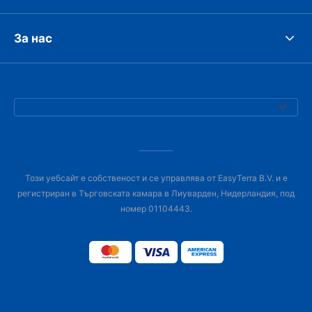
За нас
Този уебсайт е собственост и се управлява от EasyTerra B.V. и е
регистриран в Търговската камара в Лиуварден, Нидерландия, под
номер 01104443.