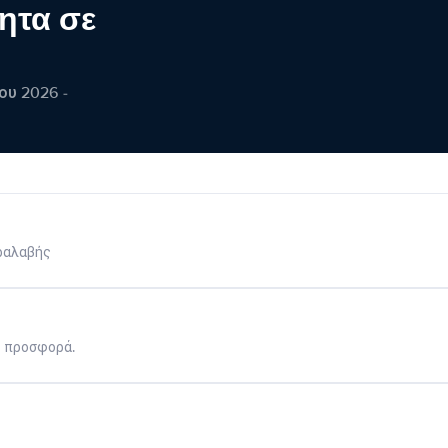
ητα σε
ου 2026 -
ραλαβής
η προσφορά.