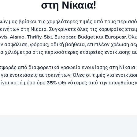
στη Νίκαια!
εών μας βρίσκει τις χαμηλότερες τιμές από τους περισσ
κινήτων στη Νίκαια. Συγκρίνετε όλες τις κορυφαίες εταιρ
vis, Alamo, Thrifty, Sixt, Europcar, Budget και Europcar. Όλ
ν ασφάλιση, φόρους, οδική βοήθεια, επιπλέον χρέωση αε
α χιλιόμετρα στις περισσότερες εταιρείες ενοικίασης α
φορές από διαφορετικά γραφεία ενοικίασης στη Νίκαια 
για ενοικιάσεις αυτοκινήτων. Όλες οι τιμές για ενοικία
είναι κατά μέσο όρο 35% φθηνότερες από την απευθείας 