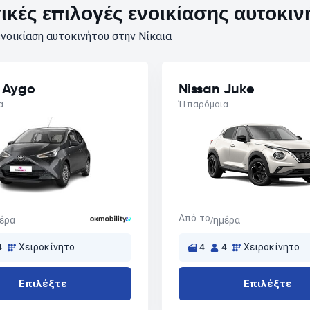
κές επιλογές ενοικίασης αυτοκιν
νοικίαση αυτοκινήτου στην Νίκαια
 Aygo
Nissan Juke
α
Ή παρόμοια
Από το
μέρα
/ημέρα
4
Χειροκίνητο
4
4
Χειροκίνητο
Επιλέξτε
Επιλέξτε