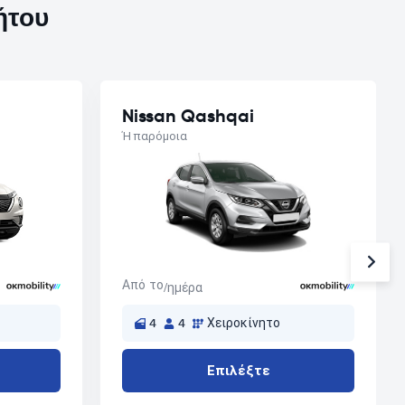
ήτου
Nissan Qashqai
Ή παρόμοια
Από το
/ημέρα
4
4
Χειροκίνητο
Επιλέξτε