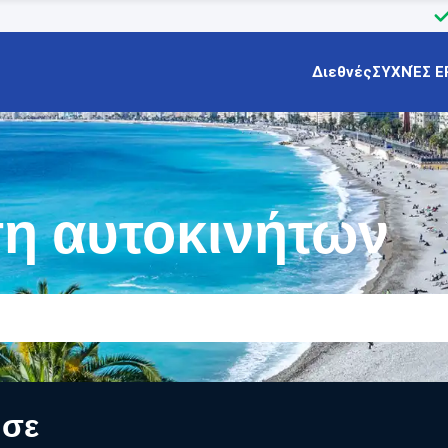
Διεθνές
ΣΥΧΝΈΣ Ε
ση αυτοκινήτων
 σε