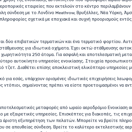
ροπορικές εταιρείες που εκτελούν στο κέντρο περιλαμβάνουν Bri
ολη σύνδεση με το Λονδίνο Heathrow, Βρυξέλλες, Νέα Υόρκη, Ά
 πληροφορίες σχετικά με εποχιακά και συχνή προορισμούς εντός
ι δύο επιβατικών τερματικών και ένα τερματικό φορτίου. Αυτ
τάθμευσης για ιδιωτικά οχήματα. Έχει οκτώ στάθμευσης αυτοκ
 χωρητικότητα 250 άτομα. Για ασφαλή και αποτελεσματική μετα
λύτερο αυτοκίνητο υπηρεσίες ενοικίασης. Στοιχεία προσωπικοτ
κό τζετ. Διαθέτει επίσης αποκλειστική ελικόπτερο υπηρεσίες 
τικό για εσάς, υπάρχουν ορισμένες ιδιωτικές επιχειρήσεις λεω
ς ντόπιοι, σημαίνοντας πρέπει να είστε προετοιμασμένοι να αν
 αποτελεσματικές μεταφορές από ωραίο αεροδρόμιο Ενοικίαση α
 με εξαιρετικές υπηρεσίες. Επισκέπτες για διακοπές, τις επιχ
α άριστη εξυπηρέτηση των πελατών. Μπορείτε να βρείτε πληρο
ου σε απευθείας σύνδεση. Βρείτε το καλύτερο εκτελεστικής αε