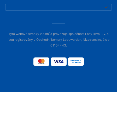
Tyto webové stránky vlastní a provozuje společnost EasyTerra B.V. a
jsou registrovány u Obchodní komory Leeuwarden, Nizozemsko, číslo
01104443.