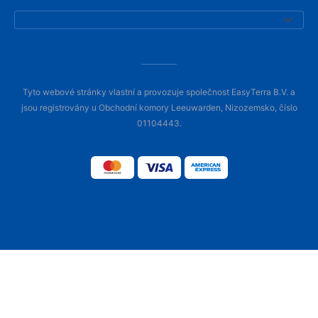
Tyto webové stránky vlastní a provozuje společnost EasyTerra B.V. a
jsou registrovány u Obchodní komory Leeuwarden, Nizozemsko, číslo
01104443.