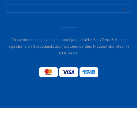
To spletno mesto je v lasti in upravljanju družbe EasyTerra B.V. in je
registrirano pri Gospodarski zbornici Leeuwarden, Nizozemska, številka
01104443.