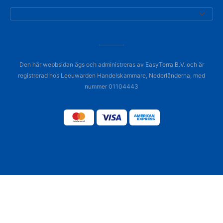
Den här webbsidan ägs och administreras av EasyTerra B.V. och är
registrerad hos Leeuwarden Handelskammare, Nederländerna, med
nummer 01104443